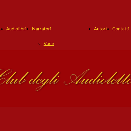
e
Audiolibri
Narratori
Autori
Contatti
Voce
Titolo
Antonio Dragonetti