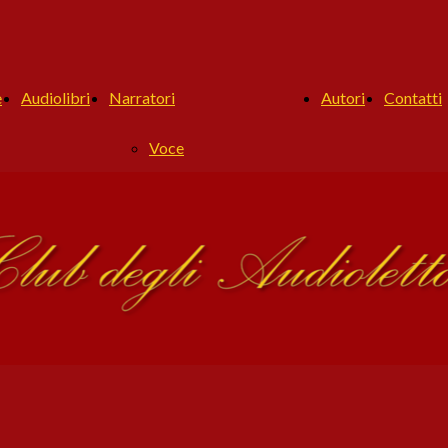
e
Audiolibri
Narratori
Autori
Contatti
Voce
Titolo
Antonio Dragonetti